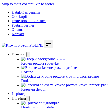
Skip to main content
Skip to footer
Katalog sa cenama
Gde kupiti
Profesionalni korisnici
Postani partner
O nama
Kontakt
Proizvodi
Krovni prozori i opšivke
Roletne
Dodaci
Rezervni delovi
Inspiracija
Ugradnja
Uputstvo za ugradnju