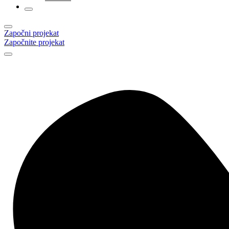
Započni projekat
Započnite projekat