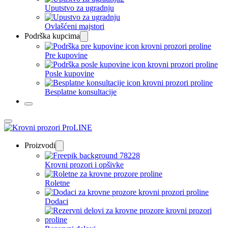
Uputstvo za ugradnju
Ovlašćeni majstori
Podrška kupcima
Pre kupovine
Posle kupovine
Besplatne konsultacije
Proizvodi
Krovni prozori i opšivke
Roletne
Dodaci