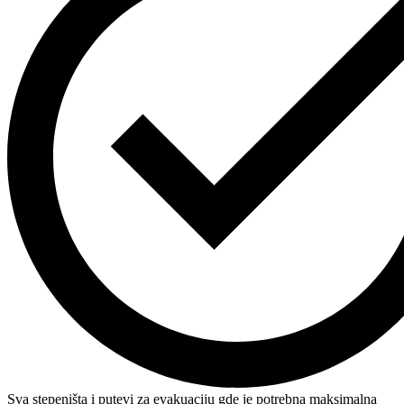
Sva stepeništa i putevi za evakuaciju gde je potrebna maksimalna