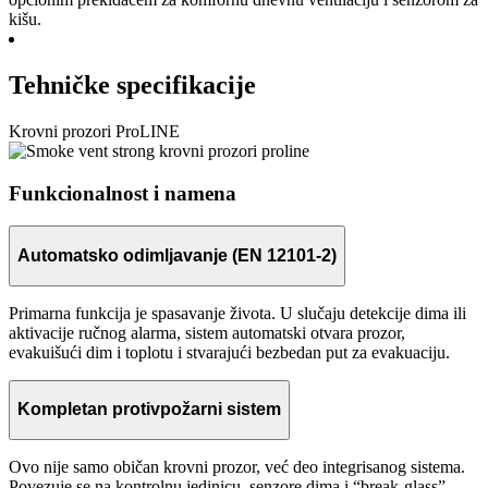
kišu.
Tehničke specifikacije
Krovni prozori ProLINE
Funkcionalnost i namena
Automatsko odimljavanje (EN 12101-2)
Primarna funkcija je spasavanje života. U slučaju detekcije dima ili
aktivacije ručnog alarma, sistem automatski otvara prozor,
evakuišući dim i toplotu i stvarajući bezbedan put za evakuaciju.
Kompletan protivpožarni sistem
Ovo nije samo običan krovni prozor, već deo integrisanog sistema.
Povezuje se na kontrolnu jedinicu, senzore dima i “break-glass”