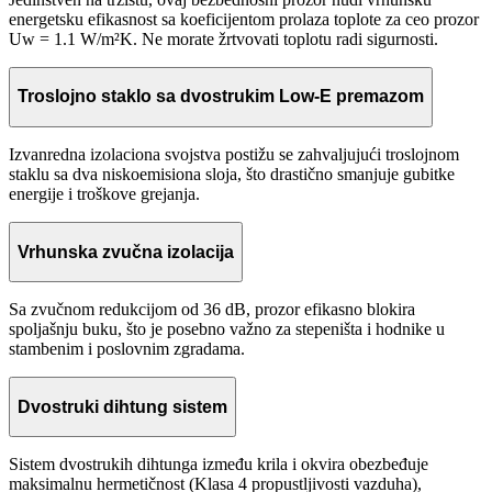
energetsku efikasnost sa koeficijentom prolaza toplote za ceo prozor
Uw = 1.1 W/m²K. Ne morate žrtvovati toplotu radi sigurnosti.
Troslojno staklo sa dvostrukim Low-E premazom
Izvanredna izolaciona svojstva postižu se zahvaljujući troslojnom
staklu sa dva niskoemisiona sloja, što drastično smanjuje gubitke
energije i troškove grejanja.
Vrhunska zvučna izolacija
Sa zvučnom redukcijom od 36 dB, prozor efikasno blokira
spoljašnju buku, što je posebno važno za stepeništa i hodnike u
stambenim i poslovnim zgradama.
Dvostruki dihtung sistem
Sistem dvostrukih dihtunga između krila i okvira obezbeđuje
maksimalnu hermetičnost (Klasa 4 propustljivosti vazduha),