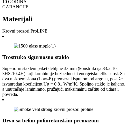
10 GODINA
GARANCIJE
Materijali
Krovni prozori ProLINE
Trostruko sigurnosno staklo
Superiorni stakleni paket debljine 33 mm (konstrukcija 33.2-10-
3HS-10-4H) koji kombinuje bezbednost i energetsku efikasnost. Sa
dva niskoemisiona (Low-E) premaza i ispunom od argona, postiže
izvanredan koeficijent Ug = 0.81 W/m²K. Spoljno staklo je kaljeno,
a unutrašnje laminirano, pružajući maksimalnu zaštitu od udara i
povreda.
Drvo sa belim poliuretanskim premazom