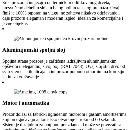
Srce prozora čini jezgro od termički modifikovanog drveta,
presvučeno debelim slojem belog poliuretanskog premaza. Ovaj
finiš je 100% otporan na vlagu, ne zahteva nikakvo održavanje i
daje prozoru elegantan i moderan izgled, idealan za komercijalne i
javne objekte.
Aluminijumski spoljni sloj
Spoljna strana prozora je zaštićena izdržljivim aluminijumskim
opšivom u elegantnoj sivoj boji (RAL 7043). Ovaj sloj štiti drvo od
svih vremenskih uticaja i čini prozor potpuno otpornim na koroziju i
lakim za održavanje.
Motor i automatika
Prozor dolazi sa fabrički ugrađenim motorom i gasnim amortizerima
koji omogućavaju automatsko otvaranje u roku od 60 sekundi.
Sistem je dizajniran za potpunu pouzdanost i može se povezati sa
opcionim prekidačem za komfornu dnevnu ventilaciju i senzorom za