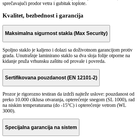
sprečavajući prodor vetra i gubitak toplote.
Kvalitet, bezbednost i garancija
Maksimalna sigurnost stakla (Max Security)
Spoljno staklo je kaljeno i dolazi sa doživotnom garancijom protiv
grada. Unutrašnje laminirano staklo sa dva sloja folije otporne na
kidanje pruža vrhunsku zaštitu od provale i povreda.
Sertifikovana pouzdanost (EN 12101-2)
Prozor je rigorozno testiran da izdrži najteže uslove: pouzdanost od
preko 10.000 ciklusa otvaranja, opterećenje snegom (SL 1000), rad
na niskim temperaturama (do -15°C) i opterećenje vetrom (WL
3000).
Specijalna garancija na sistem