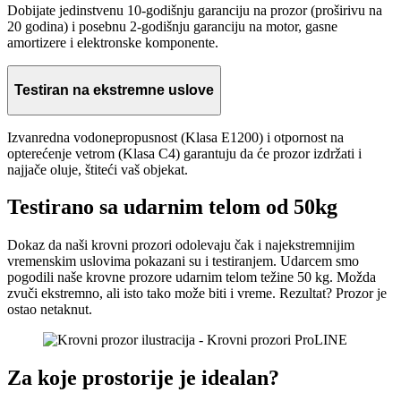
Dobijate jedinstvenu 10-godišnju garanciju na prozor (proširivu na
20 godina) i posebnu 2-godišnju garanciju na motor, gasne
amortizere i elektronske komponente.
Testiran na ekstremne uslove
Izvanredna vodonepropusnost (Klasa E1200) i otpornost na
opterećenje vetrom (Klasa C4) garantuju da će prozor izdržati i
najjače oluje, štiteći vaš objekat.
Testirano sa udarnim telom od 50kg
Dokaz da naši krovni prozori odolevaju čak i najekstremnijim
vremenskim uslovima pokazani su i testiranjem. Udarcem smo
pogodili naše krovne prozore udarnim telom težine 50 kg. Možda
zvuči ekstremno, ali isto tako može biti i vreme. Rezultat? Prozor je
ostao netaknut.
Za koje prostorije je idealan?