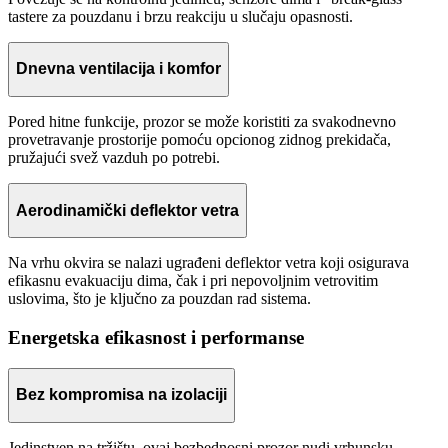
tastere za pouzdanu i brzu reakciju u slučaju opasnosti.
Dnevna ventilacija i komfor
Pored hitne funkcije, prozor se može koristiti za svakodnevno
provetravanje prostorije pomoću opcionog zidnog prekidača,
pružajući svež vazduh po potrebi.
Aerodinamički deflektor vetra
Na vrhu okvira se nalazi ugrađeni deflektor vetra koji osigurava
efikasnu evakuaciju dima, čak i pri nepovoljnim vetrovitim
uslovima, što je ključno za pouzdan rad sistema.
Energetska efikasnost i performanse
Bez kompromisa na izolaciji
Jedinstven na tržištu, ovaj bezbednosni prozor nudi vrhunsku