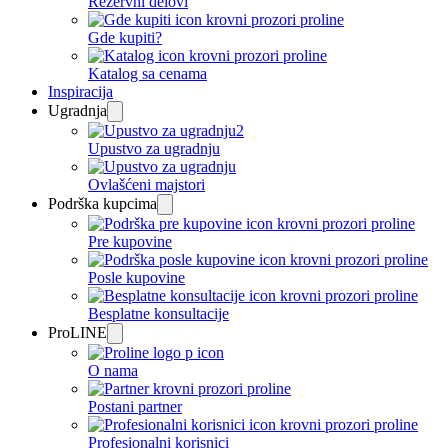
Rezervni delovi
Gde kupiti?
Katalog sa cenama
Inspiracija
Ugradnja
Upustvo za ugradnju
Ovlašćeni majstori
Podrška kupcima
Pre kupovine
Posle kupovine
Besplatne konsultacije
ProLINE
O nama
Postani partner
Profesionalni korisnici