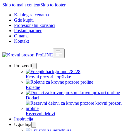
Skip to main content
Skip to footer
Katalog sa cenama
Gde kupiti
Profesionalni korisnici
Postani partner
O nama
Kontakt
Proizvodi
Krovni prozori i opšivke
Roletne
Dodaci
Rezervni delovi
Inspiracija
Ugradnja